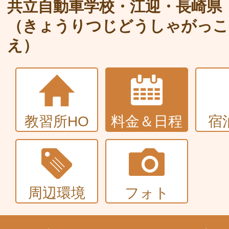
大型〜二種免許
共立自動車学校・江迎・長崎県
（きょうりつじどうしゃがっこ
中型・大型特殊・けん引・大型二種な
え）
普通車+バイク
同時取得
教習所HO
料金＆日程
宿
周辺環境
フォト