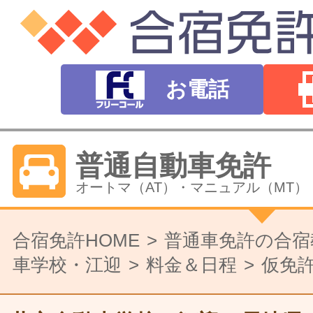
お電話
普通自動車免許
オートマ（AT）・マニュアル（MT）
バイク免許
合宿免許HOME
普通車免許の合宿
車学校・江迎
料金＆日程
仮免許
普通二輪（中型二輪）・大型二輪