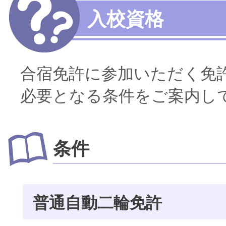
大型〜二種免許
入校資格
中型・大型特殊・けん引・大型二種な
普通車+バイク
合宿免許に参加いただく免
同時取得
必要となる条件をご案内し
条件
普通自動二輪免許