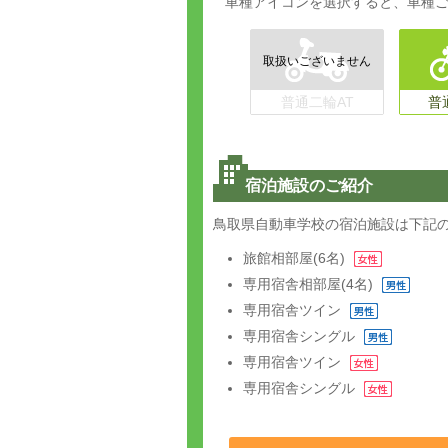
車種アイコンを選択すると、車種
普通二輪AT
普
宿泊施設のご紹介
鳥取県自動車学校の宿泊施設は下記
旅館
相部屋(6名)
専用宿舎
相部屋(4名)
専用宿舎
ツイン
専用宿舎
シングル
専用宿舎
ツイン
専用宿舎
シングル