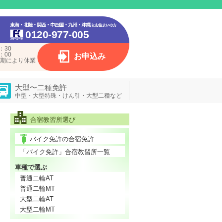
0120-977-005
：30
：00
お申込み
期により休業
大型〜二種免許
中型・大型特殊・けん引・大型二種など
合宿教習所選び
バイク免許の合宿免許
「バイク免許」合宿教習所一覧
車種で選ぶ
普通二輪AT
普通二輪MT
大型二輪AT
大型二輪MT