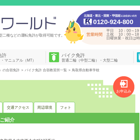
0120-924-800
平日 10：00～19
営業時間
土祝 10：00～18
型二種などの運転免許が
取得可能です。
日曜休業・祝日は時
免許
バイク免許
）・マニュアル（MT）
普通二輪（中型二輪）・大型二輪
）の合宿免許
バイク免許 合宿教習所一覧
鳥取県自動車学校
お申込み
交通アクセス
周辺環境
フォト
ご紹介