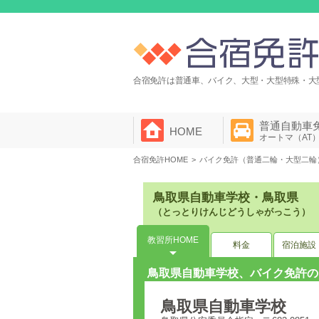
合宿免許は普通車、バイク、大型・大型特殊・大
普通自動車
HOME
オートマ（AT
合宿免許HOME
バイク免許（普通二輪・大型二輪
鳥取県自動車学校・鳥取県
（とっとりけんじどうしゃがっこう）
教習所HOME
料金
宿泊施設
鳥取県自動車学校、バイク免許の
鳥取県自動車学校