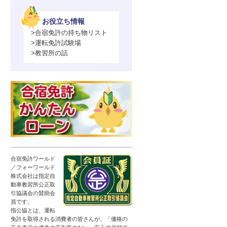
お役立ち情報
>合宿免許の持ち物リスト
>運転免許試験場
>教習所の話
合宿免許ワールド
／フォーワールド
株式会社は指定自
動車教習所公正取
引協議会の賛助会
員です。
指公協とは、運転
免許を取得される消費者の皆さんが、「価格の