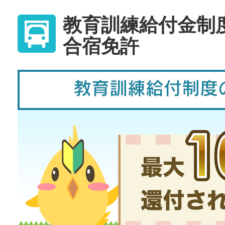
バイク免許
教育訓練給付金制
普通二輪（中型二輪）・大型二輪
合宿免許
普通車+バイク
同時取得