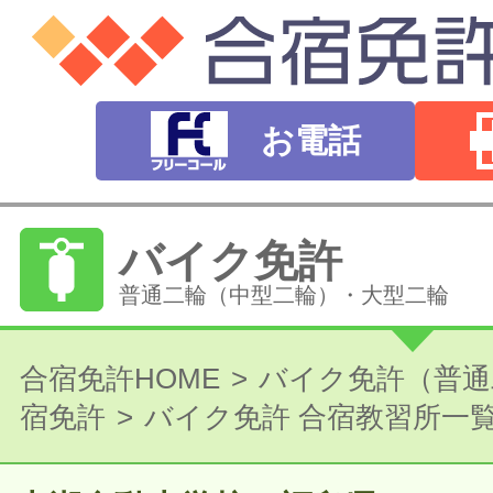
お電話
バイク免許
普通二輪（中型二輪）・大型二輪
普通自動車免許
合宿免許HOME
バイク免許（普通
宿免許
バイク免許 合宿教習所一
オートマ（AT）・マニュアル（MT）