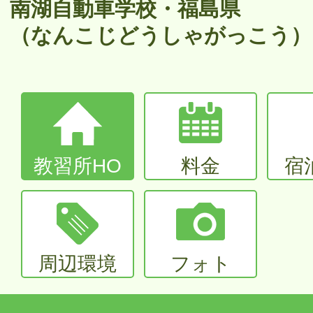
大型〜二種免許
南湖自動車学校・福島県
（なんこじどうしゃがっこう）
中型・大型特殊・けん引・大型二種な
普通車+バイク
同時取得
教習所HO
料金
宿
周辺環境
フォト