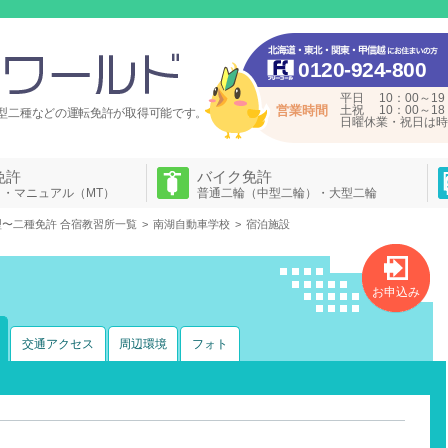
0120-924-800
平日 10：00～19
営業時間
土祝 10：00～18
型二種などの運転免許が
取得可能です。
日曜休業・祝日は時
免許
バイク免許
）・マニュアル（MT）
普通二輪（中型二輪）・大型二輪
型〜二種免許 合宿教習所一覧
南湖自動車学校
宿泊施設
お申込み
交通アクセス
周辺環境
フォト