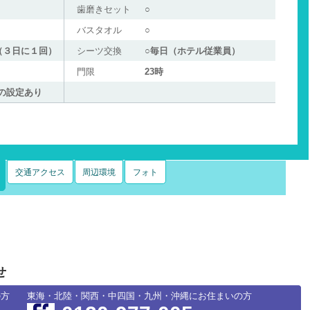
歯磨きセット
○
バスタオル
○
（３日に１回）
シーツ交換
○毎日（ホテル従業員）
門限
23時
の設定あり
交通アクセス
周辺環境
フォト
せ
の方
東海・北陸・関西・中四国・九州・沖縄にお住まいの方