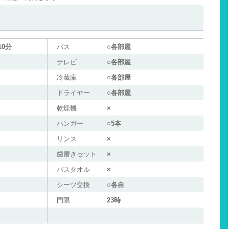
0分
バス
○各部屋
テレビ
○各部屋
冷蔵庫
○各部屋
ドライヤー
○各部屋
）
乾燥機
×
ハンガー
○5本
リンス
×
歯磨きセット
×
バスタオル
×
シーツ交換
○各自
門限
23時