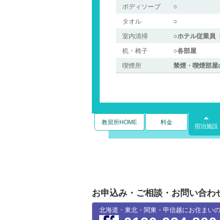
ボディソープ
○
タオル
○
室内清掃
○ホテル従業員
机・椅子
○各部屋
喫煙所
禁煙・喫煙部屋
教習所HOME
料金
宿泊施設
お申込み・ご相談・お問い合わ
北海道・東北・関東・甲信越にお住まい