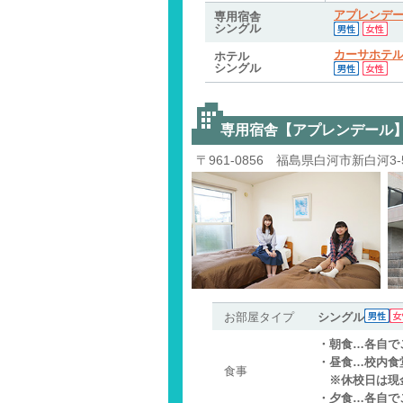
アプレンデ
専用宿舎
シングル
カーサホテ
ホテル
シングル
専用宿舎【アプレンデール
〒961-0856 福島県白河市新白河3-5
お部屋タイプ
シングル
・朝食…各自で
・昼食…校内食
食事
※休校日は現金
・夕食…各自で