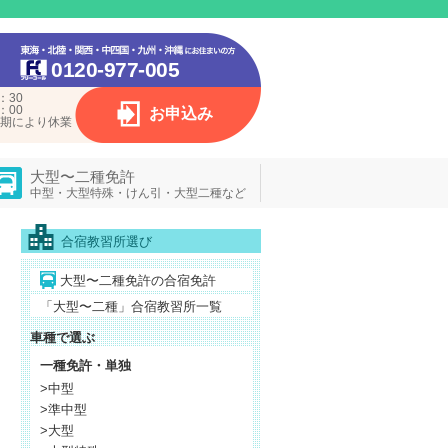
0120-977-005
：30
：00
お申込み
期により休業
大型〜二種免許
中型・大型特殊・けん引・大型二種など
合宿教習所選び
大型〜二種免許の合宿免許
「大型〜二種」合宿教習所一覧
車種で選ぶ
一種免許・単独
>中型
>準中型
>大型