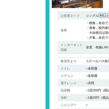
お部屋タイプ
シングル
・朝食…各自で
・昼食…校内食
食事
※休校日は現金
・夕食…各自で
インターネット
全室 有線LAN
回線
教習所まで
スクールバス約1
トイレ
○各部屋
エアコン
○各部屋
電子レンジ
○共同
洗濯機
○1回300円（税
洗剤
○1袋30円（税
シャンプー
○