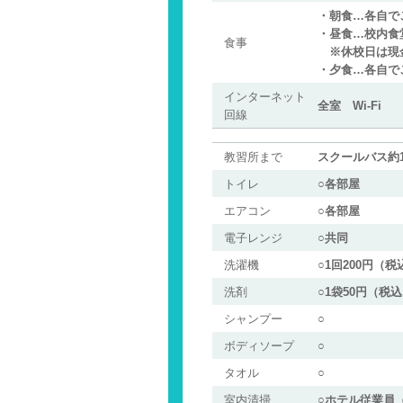
・朝食…各自で
・昼食…校内食
食事
※休校日は現金
・夕食…各自で
インターネット
全室 Wi-Fi
回線
教習所まで
スクールバス約1
トイレ
○各部屋
エアコン
○各部屋
電子レンジ
○共同
洗濯機
○1回200円（税
洗剤
○1袋50円（税
シャンプー
○
ボディソープ
○
タオル
○
室内清掃
○ホテル従業員（