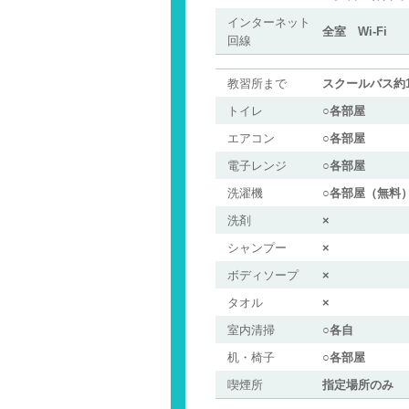
インターネット
全室 Wi-Fi
回線
教習所まで
スクールバス約1
トイレ
○各部屋
エアコン
○各部屋
電子レンジ
○各部屋
洗濯機
○各部屋（無料
洗剤
×
シャンプー
×
ボディソープ
×
タオル
×
室内清掃
○各自
机・椅子
○各部屋
喫煙所
指定場所のみ