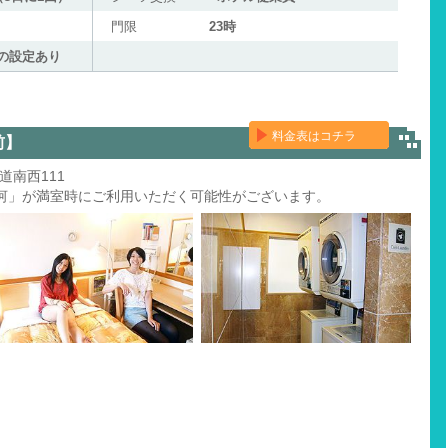
門限
23時
の設定あり
料金表はコチラ
前】
道南西111
河」が満室時にご利用いただく可能性がございます。