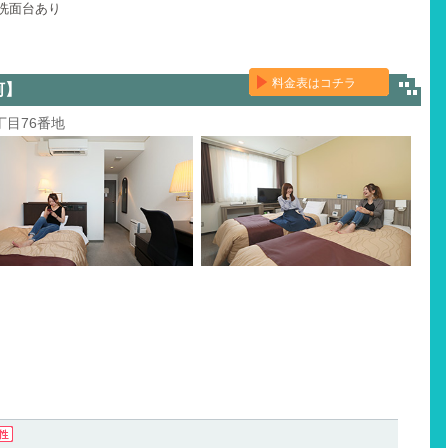
洗面台あり
料金表はコチラ
河】
丁目76番地