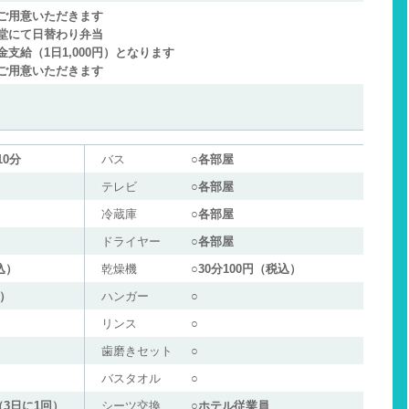
ご用意いただきます
堂にて日替わり弁当
支給（1日1,000円）となります
ご用意いただきます
0分
バス
○各部屋
テレビ
○各部屋
冷蔵庫
○各部屋
ドライヤー
○各部屋
込）
乾燥機
○30分100円（税込）
込）
ハンガー
○
リンス
○
歯磨きセット
○
バスタオル
○
3日に1回）
シーツ交換
○ホテル従業員