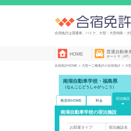
合宿免許は普通車、バイク、大型・大型特殊・大
普通自動車
HOME
オートマ（AT
合宿免許HOME
大型〜二種免許の合宿免許
大
南湖自動車学校・福島県
（なんこじどうしゃがっこう）
宿泊施設
教習所HOME
料金
南湖自動車学校の宿泊施設
お部屋タイプ
宿泊施設名