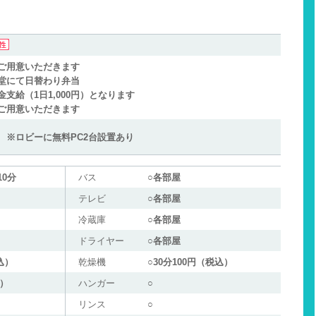
ご用意いただきます
堂にて日替わり弁当
支給（1日1,000円）となります
ご用意いただきます
 ※ロビーに無料PC2台設置あり
0分
バス
○各部屋
テレビ
○各部屋
冷蔵庫
○各部屋
ドライヤー
○各部屋
込）
乾燥機
○30分100円（税込）
込）
ハンガー
○
リンス
○