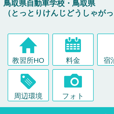
バイク免許
鳥取県自動車学校・鳥取県
（とっとりけんじどうしゃがっ
普通二輪（中型二輪）・大型二輪
普通車+バイク
同時取得
教習所HO
料金
宿
周辺環境
フォト