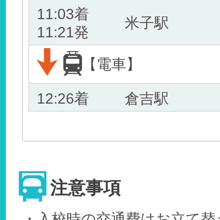
11:03着
米子駅
11:21発
【電車】
12:26着
倉吉駅
注意事項
・入校時の交通費はお立て替