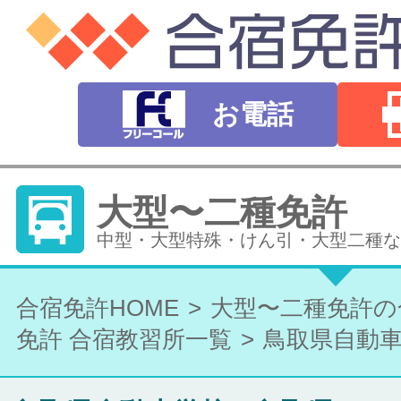
お電話
大型〜二種免許
中型・大型特殊・けん引・大型二種な
普通自動車免許
合宿免許HOME
大型〜二種免許の
免許 合宿教習所一覧
鳥取県自動
オートマ（AT）・マニュアル（MT）