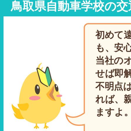
鳥取県自動車学校の交
初めて
も、安
当社の
せば即
不明点
れば、
ますよ