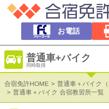
お電話
普通車+バイク
同時取得
普通自動車免許
合宿免許HOME
普通車＋バイク（
普通車＋バイク 合宿教習所一覧
オートマ（AT）・マニュアル（MT）