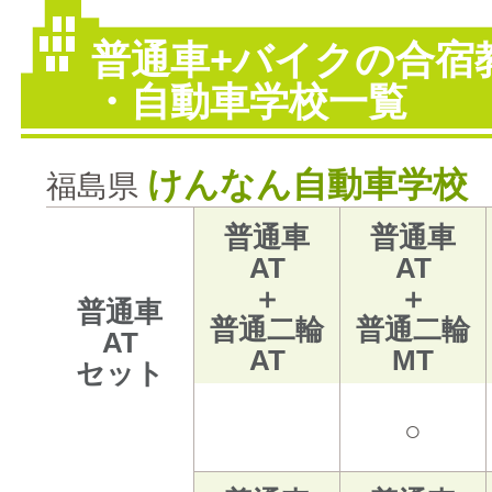
バイク免許
普通車+バイクの合宿
普通二輪（中型二輪）・大型二輪
・自動車学校一覧
大型〜二種免許
中型・大型特殊・けん引・大型二種な
けんなん自動車学校
福島県
普通車
普通車
AT
AT
＋
＋
普通車
普通二輪
普通二輪
AT
AT
MT
セット
○