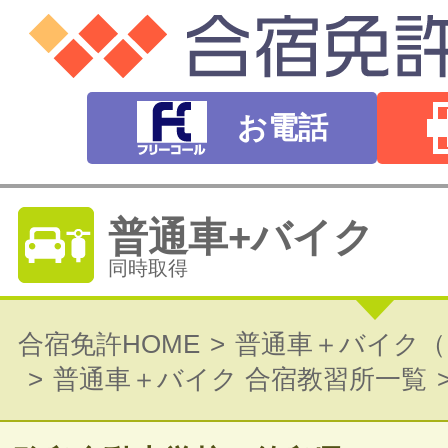
お電話
普通車+バイク
同時取得
普通自動車免許
合宿免許HOME
普通車＋バイク（
普通車＋バイク 合宿教習所一覧
オートマ（AT）・マニュアル（MT）