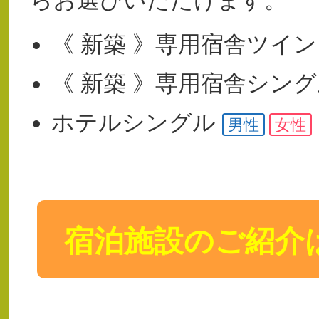
らお選びいただけます。
《 新築 》
専用宿舎
ツイ
《 新築 》
専用宿舎
シン
ホテル
シングル
男性
女性
宿泊施設のご紹介