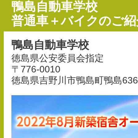
鴨島自動車学校
普通車＋バイクのご紹
鴨島自動車学校
徳島県公安委員会指定
〒776-0010
徳島県吉野川市鴨島町鴨島636