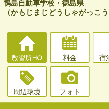
バイク免許
鴨島自動車学校・徳島県
（かもじまじどうしゃがっこう
普通二輪（中型二輪）・大型二輪
大型〜二種免許
中型・大型特殊・けん引・大型二種な
教習所HO
料金
宿
周辺環境
フォト