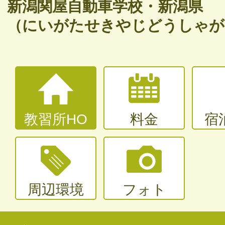
バイク免許
新潟関屋自動車学校・新潟県
（にいがたせきやじどうしゃが
普通二輪（中型二輪）・大型二輪
大型〜二種免許
中型・大型特殊・けん引・大型二種な
教習所HO
料金
宿
周辺環境
フォト