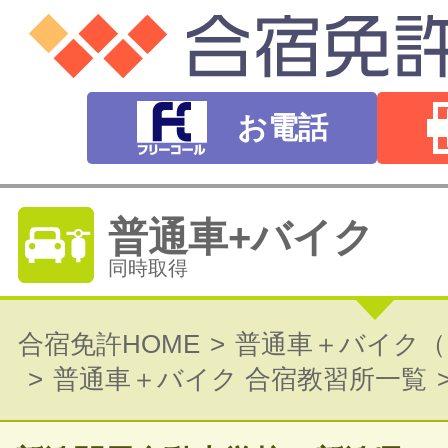
お電話
普通車+バイク
同時取得
普通自動車免許
合宿免許HOME
普通車＋バイク（
普通車＋バイク 合宿教習所一覧
オートマ（AT）・マニュアル（MT）