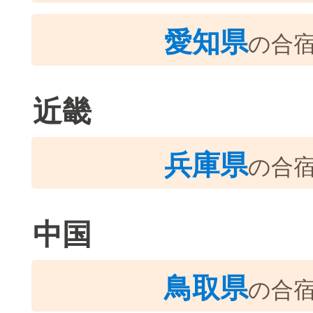
愛知県
の合
近畿
兵庫県
の合
中国
鳥取県
の合