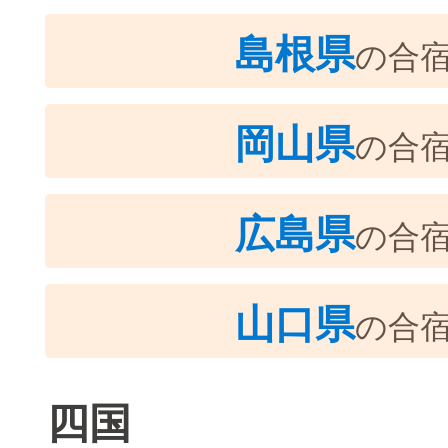
島根県
の合
岡山県
の合
広島県
の合
山口県
の合
四国