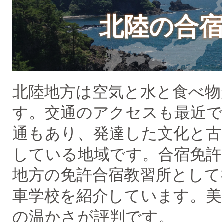
大型〜二種免許
北陸の合
中型・大型特殊・けん引・大型二種な
普通車+バイク
同時取得
北陸地方は空気と水と食べ物
す。交通のアクセスも最近で
通もあり、発達した文化と古
している地域です。合宿免許
地方の免許合宿教習所として
車学校を紹介しています。美
の温かさが評判です。