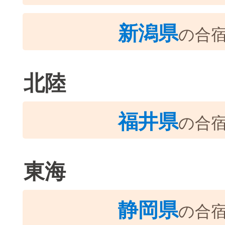
新潟県
の合
北陸
福井県
の合
東海
静岡県
の合