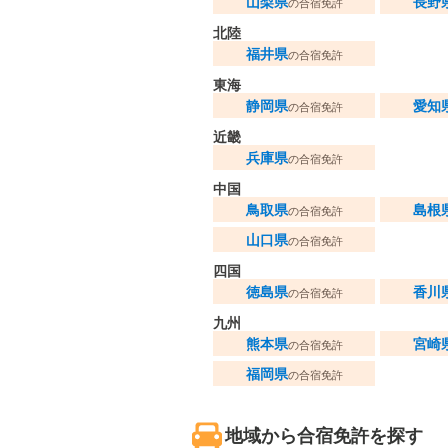
山梨県
長野
の合宿免許
北陸
福井県
の合宿免許
東海
静岡県
愛知
の合宿免許
近畿
兵庫県
の合宿免許
中国
鳥取県
島根
の合宿免許
山口県
の合宿免許
四国
徳島県
香川
の合宿免許
九州
熊本県
宮崎
の合宿免許
福岡県
の合宿免許
地域から合宿免許を探す