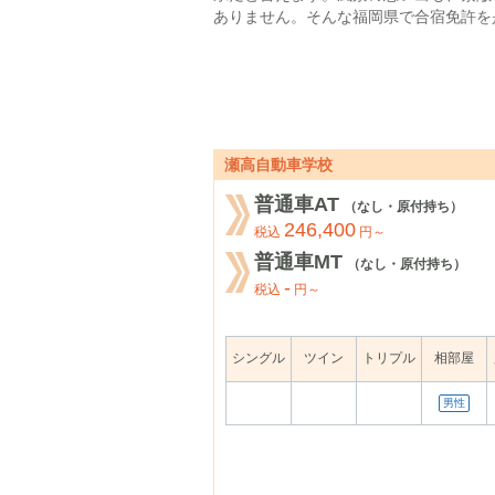
ありません。そんな福岡県で合宿免許を
瀬高自動車学校
普通車AT
（なし・原付持ち）
246,400
税込
円～
普通車MT
（なし・原付持ち）
-
税込
円～
シングル
ツイン
トリプル
相部屋
男性