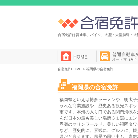
合宿免許は普通車、バイク、大型・大型特殊・大
普通自動車
HOME
オートマ（AT
合宿免許HOME
福岡県の合宿免許
福岡県の合宿免許
福岡県といえば博多ラーメンや、明太子
ゃれな商業施設や、歴史ある観光スポッ
市です。本州の入り口である関門海峡を
んだ日本の最も美しい場所３１選にエン
界灘のマリンワールド、美しい福岡タワ
など、歴史的に、景観に、グルメに、観
県だと言えます。風景の思い出も、素敵