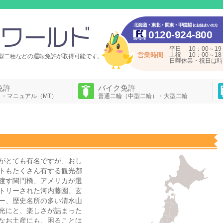
0120-924-800
平日 10：00～19
営業時間
土祝 10：00～18
型二種などの運転免許が
取得可能です。
日曜休業・祝日は時
免許
バイク免許
）・マニュアル（MT）
普通二輪（中型二輪）・大型二輪
がとても有名ですが、おし
トもたくさん有する観光都
渡す関門橋、アメリカが選
トリーされた河内藤園、玄
ー、歴史名所の多い清水山
光にと、楽しさが詰まった
なお土産にも、困ることは