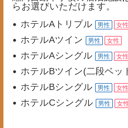
らお選びいただけます。
ホテルA
トリプル
男性
女
ホテルA
ツイン
男性
女性
ホテルA
シングル
男性
女
ホテルB
ツイン
(二段ベッ
ホテルB
シングル
男性
女
ホテルC
シングル
男性
女