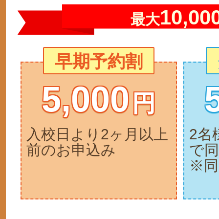
10,00
最大
早期予約割
5,000
円
入校日より2ヶ月以上
2名
前のお申込み
で同
※同