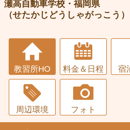
大型〜二種免許
瀬高自動車学校・福岡県
（せたかじどうしゃがっこう）
中型・大型特殊・けん引・大型二種な
普通車+バイク
同時取得
教習所HO
料金＆日程
宿
周辺環境
フォト