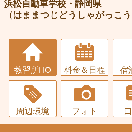
大型〜二種免許
浜松自動車学校・静岡県
（はままつじどうしゃがっこう
中型・大型特殊・けん引・大型二種な
普通車+バイク
同時取得
教習所HO
料金＆日程
宿
周辺環境
フォト