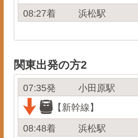
08:27着
浜松駅
関東出発の方2
07:35発
小田原駅
【新幹線】
08:48着
浜松駅