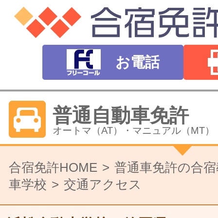
お電話
普通自動車免許
オートマ（AT）・マニュアル（MT）
バイク免許
合宿免許HOME
普通車免許の合宿
車学校
交通アクセス
普通二輪（中型二輪）・大型二輪