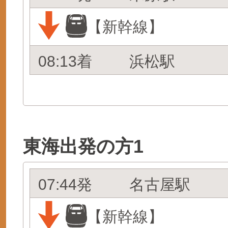
【新幹線】
08:13着
浜松駅
東海出発の方1
07:44発
名古屋駅
【新幹線】