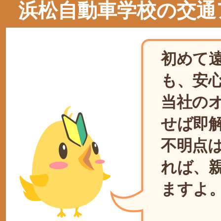
浜松自動車学校の交通
初めて
も、安
当社の
せば即
不明点
れば、
ますよ