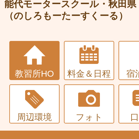
大型〜二種免許
能代モータースクール・秋田県
（のしろもーたーすくーる）
中型・大型特殊・けん引・大型二種な
普通車+バイク
同時取得
教習所HO
料金＆日程
宿
周辺環境
フォト