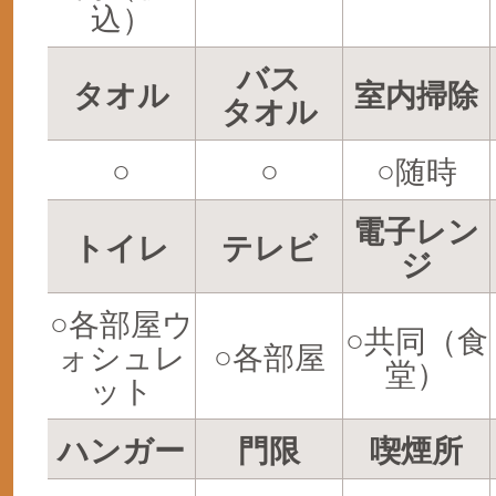
込）
バス
タオル
室内掃除
タオル
○
○
○随時
電子レン
トイレ
テレビ
ジ
○各部屋ウ
○共同（食
ォシュレ
○各部屋
堂）
ット
ハンガー
門限
喫煙所