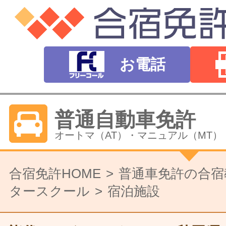
お電話
普通自動車免許
オートマ（AT）・マニュアル（MT）
バイク免許
合宿免許HOME
普通車免許の合宿
タースクール
宿泊施設
普通二輪（中型二輪）・大型二輪