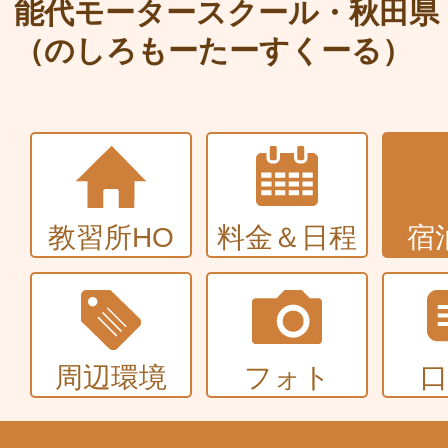
大型〜二種免許
能代モータースクール・秋田県
（のしろもーたーすくーる）
中型・大型特殊・けん引・大型二種な
普通車+バイク
同時取得
教習所HO
料金＆日程
宿
周辺環境
フォト