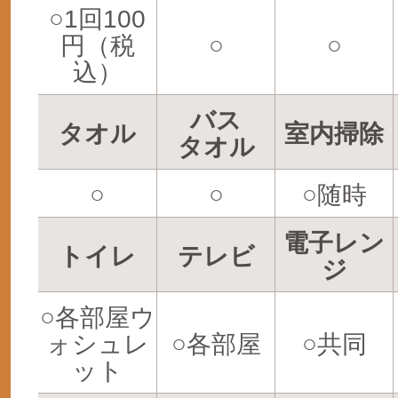
○1回100
円（税
○
○
込）
バス
タオル
室内掃除
タオル
○
○
○随時
電子レン
トイレ
テレビ
ジ
○各部屋ウ
ォシュレ
○各部屋
○共同
ット