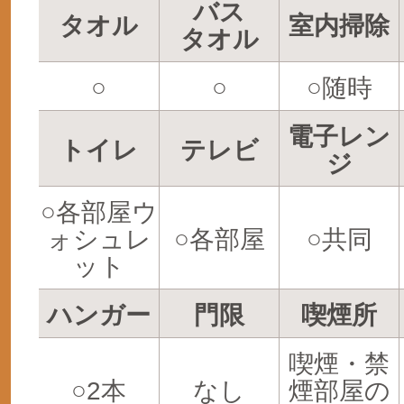
バス
タオル
室内掃除
タオル
○
○
○随時
電子レン
トイレ
テレビ
ジ
○各部屋ウ
ォシュレ
○各部屋
○共同
ット
ハンガー
門限
喫煙所
喫煙・禁
○2本
なし
煙部屋の