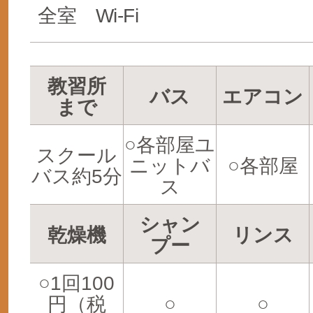
全室 Wi-Fi
教習所
バス
エアコン
まで
○各部屋ユ
スクール
ニットバ
○各部屋
バス約5分
ス
シャン
乾燥機
リンス
プー
○1回100
円（税
○
○