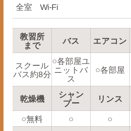
全室 Wi-Fi
教習所
バス
エアコン
まで
○各部屋ユ
スクール
ニットバ
○各部屋
バス約8分
ス
シャン
乾燥機
リンス
プー
○無料
○
○