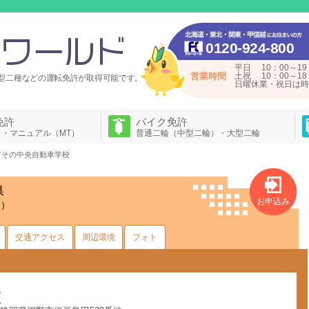
0120-924-800
平日 10：00～19
営業時間
土祝 10：00～18
型二種などの運転免許が
取得可能です。
日曜休業・祝日は時
免許
バイク免許
）・マニュアル（MT）
普通二輪（中型二輪）・大型二輪
すその中央自動車学校
県
お申込み
う）
交通アクセス
周辺環境
フォト
校