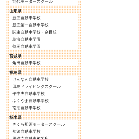
能代モータースクール
山形県
新庄自動車学校
新庄第一自動車学校
関東自動車学校・余目校
鳥海自動車学園
鶴岡自動車学園
宮城県
角田自動車学校
福島県
けんなん自動車学校
田島ドライビングスクール
平中央自動車学校
ふくやま自動車学校
南湖自動車学校
栃木県
さくら那須モータースクール
那須自動車学校
黒磯南自動車教習所