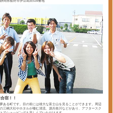
 静岡県裾野市伊豆島田539番地
適合宿！！
夢ある町です。目の前には雄大な富士山を見ることができます。周辺
の三嶋大社やホタルが棲む清流、源兵衛川などがあり、アフタースク
トでショッピングも楽しんでいただけます。