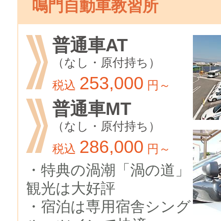
鳴門自動車教習所
普通車AT
（なし・原付持ち）
253,000
税込
円～
普通車MT
（なし・原付持ち）
286,000
税込
円～
・特典の渦潮「渦の道」
観光は大好評
・宿泊は専用宿舎シング