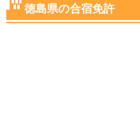
大型〜二種免許
徳島県の合宿免許
中型・大型特殊・けん引・大型二種な
普通車+バイク
同時取得