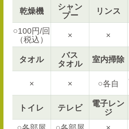
シャン
乾燥機
リンス
プー
○100円/回
×
×
（税込）
バス
タオル
室内掃除
タオル
×
×
○各自
電子レン
トイレ
テレビ
ジ
○各部屋
○各部屋
×