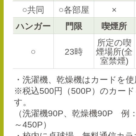
○共同
○各部屋
×
ハンガー
門限
喫煙所
所定の喫
○
23時
煙場所(全
室禁煙)
・洗濯機、乾燥機はカードを使
※税込500円（500P）のカ
す。
（洗濯機90P、乾燥機90P 例：
～450P）
・校内に卓球場、無料通信カラ