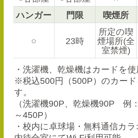
ハンガー
門限
喫煙所
所定の喫
○
23時
煙場所(全
室禁煙)
・洗濯機、乾燥機はカードを使
※税込500円（500P）のカ
す。
（洗濯機90P、乾燥機90P 例：
～450P）
・校内に卓球場・無料通信カラ
内待合室にてWi-Fi利用可能。