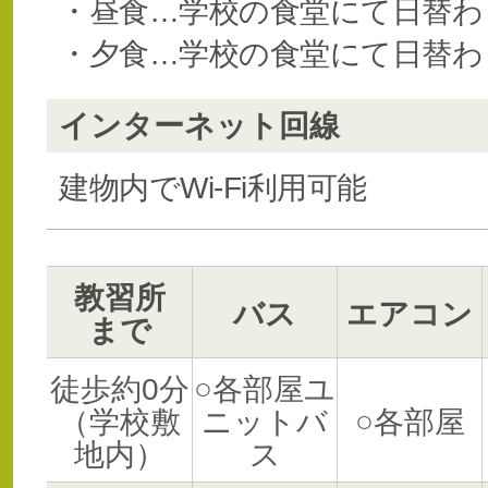
・昼食…学校の食堂にて日替わ
・夕食…学校の食堂にて日替わ
インターネット回線
建物内でWi-Fi利用可能
教習所
バス
エアコン
まで
徒歩約0分
○各部屋ユ
（学校敷
ニットバ
○各部屋
地内）
ス