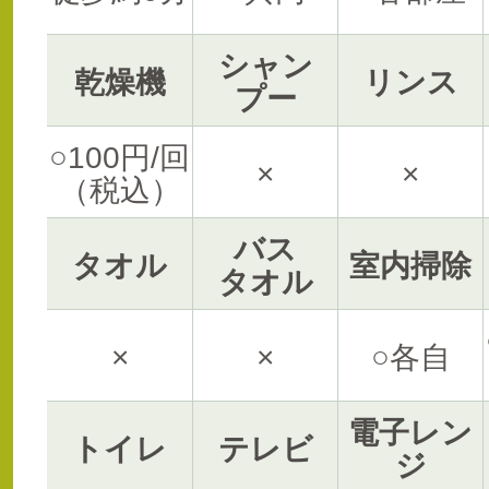
シャン
乾燥機
リンス
プー
○100円/回
×
×
（税込）
バス
タオル
室内掃除
タオル
×
×
○各自
電子レン
トイレ
テレビ
ジ