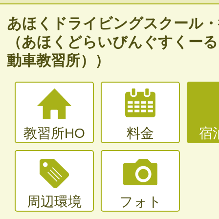
バイク免許
あほくドライビングスクール・
普通二輪（中型二輪）・大型二輪
（あほくどらいびんぐすくーる
大型〜二種免許
動車教習所））
中型・大型特殊・けん引・大型二種な
教習所HO
料金
宿
周辺環境
フォト