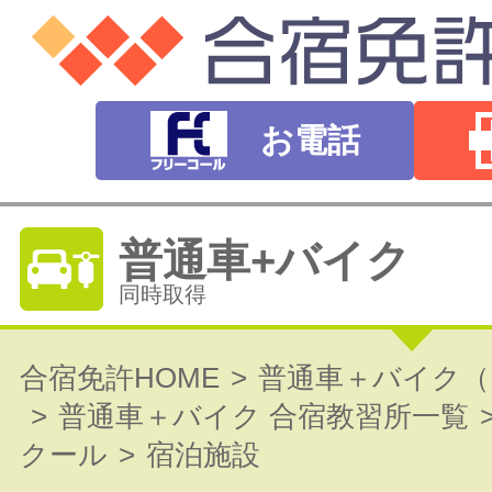
お電話
普通車+バイク
同時取得
普通自動車免許
合宿免許HOME
普通車＋バイク（
普通車＋バイク 合宿教習所一覧
オートマ（AT）・マニュアル（MT）
クール
宿泊施設