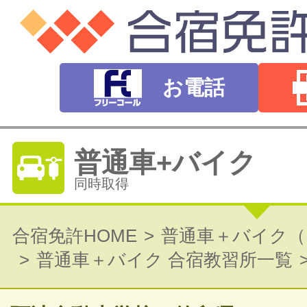
お電話
普通車+バイク
同時取得
普通自動車免許
合宿免許HOME
普通車＋バイク（
普通車＋バイク 合宿教習所一覧
オートマ（AT）・マニュアル（MT）