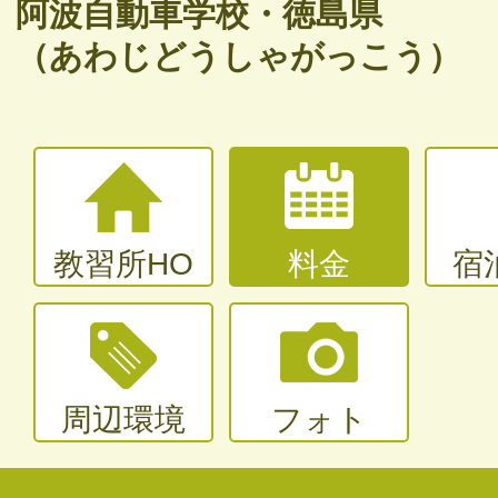
バイク免許
阿波自動車学校・徳島県
（あわじどうしゃがっこう）
普通二輪（中型二輪）・大型二輪
大型〜二種免許
中型・大型特殊・けん引・大型二種な
教習所HO
料金
宿
周辺環境
フォト