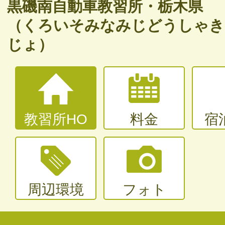
バイク免許
黒磯南自動車教習所・栃木県
（くろいそみなみじどうしゃき
普通二輪（中型二輪）・大型二輪
じょ）
大型〜二種免許
中型・大型特殊・けん引・大型二種な
教習所HO
料金
宿
周辺環境
フォト