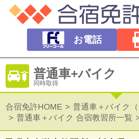
お電話
普通車+バイク
同時取得
普通自動車免許
合宿免許HOME
普通車＋バイク（
普通車＋バイク 合宿教習所一覧
オートマ（AT）・マニュアル（MT）