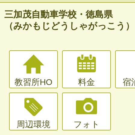
バイク免許
三加茂自動車学校・徳島県
普通二輪（中型二輪）・大型二輪
（みかもじどうしゃがっこう）
大型〜二種免許
中型・大型特殊・けん引・大型二種な
教習所HO
料金
宿
周辺環境
フォト