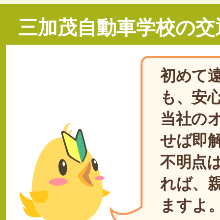
三加茂自動車学校の交
初めて
も、安
当社の
せば即
不明点
れば、
ますよ