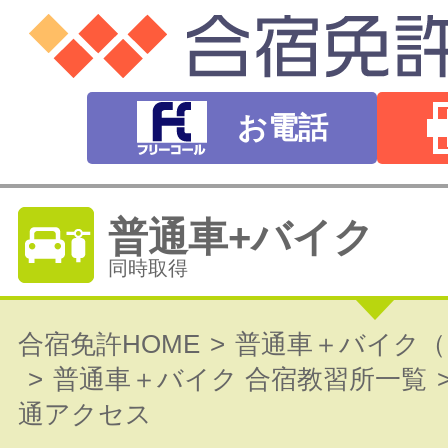
お電話
普通車+バイク
同時取得
普通自動車免許
合宿免許HOME
普通車＋バイク（
普通車＋バイク 合宿教習所一覧
オートマ（AT）・マニュアル（MT）
通アクセス