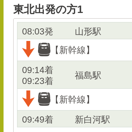
東北出発の方1
08:03発
山形駅
【新幹線】
09:14着
福島駅
09:23着
【新幹線】
09:49着
新白河駅