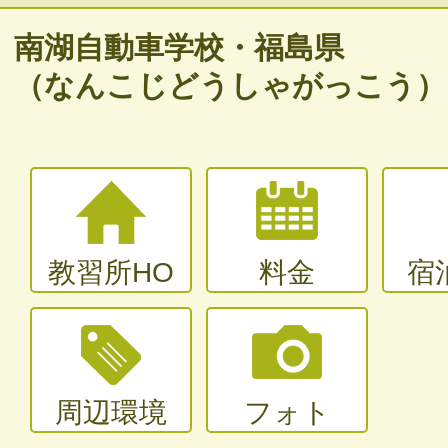
バイク免許
南湖自動車学校・福島県
普通二輪（中型二輪）・大型二輪
（なんこじどうしゃがっこう）
大型〜二種免許
中型・大型特殊・けん引・大型二種な
教習所HO
料金
宿
周辺環境
フォト