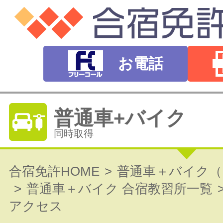
お電話
普通車+バイク
同時取得
普通自動車免許
合宿免許HOME
普通車＋バイク（
普通車＋バイク 合宿教習所一覧
オートマ（AT）・マニュアル（MT）
アクセス