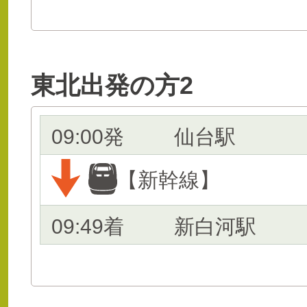
東北出発の方2
09:00発
仙台駅
【新幹線】
09:49着
新白河駅