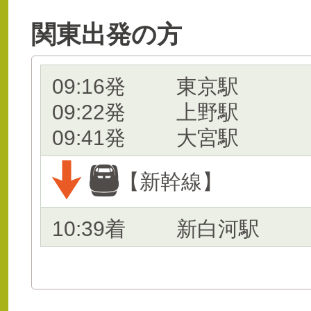
関東出発の方
09:16発
東京駅
09:22発
上野駅
09:41発
大宮駅
【新幹線】
10:39着
新白河駅