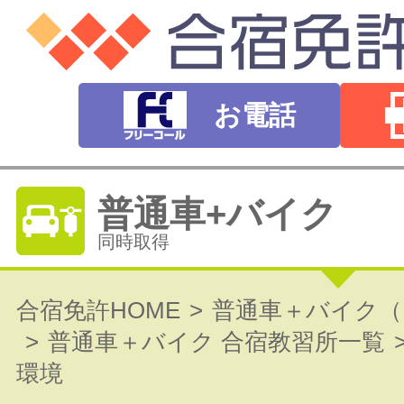
お電話
普通車+バイク
同時取得
普通自動車免許
合宿免許HOME
普通車＋バイク（
普通車＋バイク 合宿教習所一覧
オートマ（AT）・マニュアル（MT）
環境