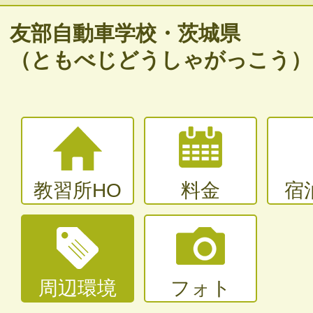
バイク免許
友部自動車学校・茨城県
普通二輪（中型二輪）・大型二輪
（ともべじどうしゃがっこう）
大型〜二種免許
中型・大型特殊・けん引・大型二種な
教習所HO
料金
宿
周辺環境
フォト