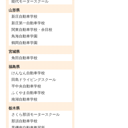
能代モータースクール
山形県
新庄自動車学校
新庄第一自動車学校
関東自動車学校・余目校
鳥海自動車学園
鶴岡自動車学園
宮城県
角田自動車学校
福島県
けんなん自動車学校
田島ドライビングスクール
平中央自動車学校
ふくやま自動車学校
南湖自動車学校
栃木県
さくら那須モータースクール
那須自動車学校
黒磯南自動車教習所