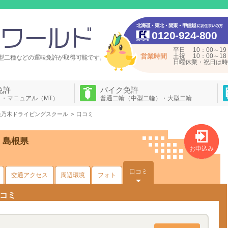
0120-924-800
平日 10：00～19
営業時間
土祝 10：00～18
型二種などの運転免許が
取得可能です。
日曜休業・祝日は時
免許
バイク免許
）・マニュアル（MT）
普通二輪（中型二輪）・大型二輪
浜乃木ドライビングスクール
口コミ
・島根県
お申込み
口コミ
交通アクセス
周辺環境
フォト
コミ