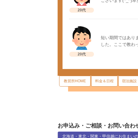
ございます(^_^)
20代
短い期間ではあり
した。ここで教わ
20代
教習所HOME
料金＆日程
宿泊施設
お申込み・ご相談・お問い合わ
北海道・東北・関東・甲信越にお住まい