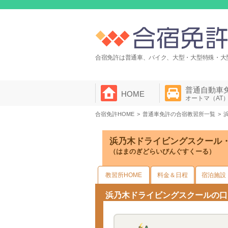
合宿免許は普通車、バイク、大型・大型特殊・大
普通自動車
HOME
オートマ（AT
合宿免許HOME
普通車免許の合宿教習所一覧
浜乃木ドライビングスクール
（はまのぎどらいびんぐすくーる）
教習所HOME
料金＆日程
宿泊施設
浜乃木ドライビングスクールの口