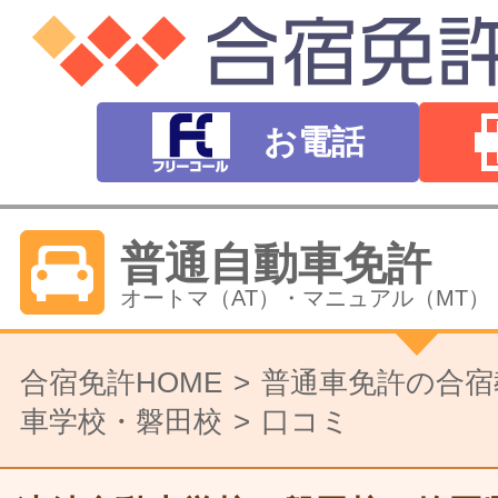
お電話
普通自動車免許
オートマ（AT）・マニュアル（MT）
バイク免許
合宿免許HOME
普通車免許の合宿
車学校・磐田校
口コミ
普通二輪（中型二輪）・大型二輪