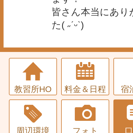
皆さん本当にあり
た( ˶ˊᵕˋ)
教習所HO
料金＆日程
宿
周辺環境
フォト