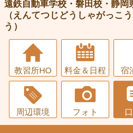
大型〜二種免許
遠鉄自動車学校・磐田校・静岡
（えんてつじどうしゃがっこう
中型・大型特殊・けん引・大型二種な
う）
普通車+バイク
同時取得
教習所HO
料金＆日程
宿
周辺環境
フォト