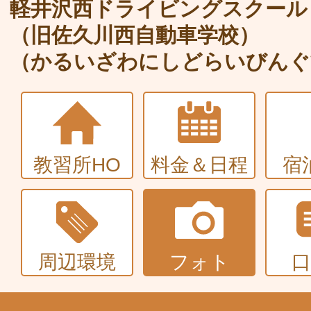
大型〜二種免許
軽井沢西ドライビングスクール
（旧佐久川西自動車学校）
中型・大型特殊・けん引・大型二種な
（かるいざわにしどらいびんぐ
普通車+バイク
同時取得
教習所HO
料金＆日程
宿
周辺環境
フォト