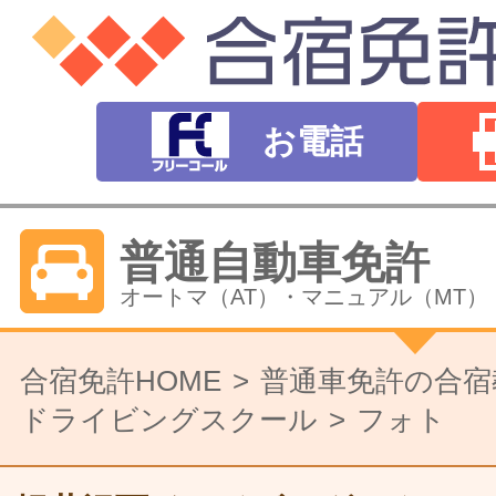
お電話
普通自動車免許
オートマ（AT）・マニュアル（MT）
バイク免許
合宿免許HOME
普通車免許の合宿
ドライビングスクール
フォト
普通二輪（中型二輪）・大型二輪