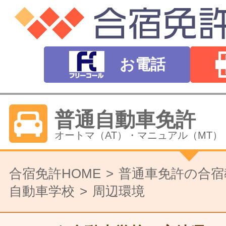
お電話
普通自動車免許
オートマ（AT）・マニュアル（MT）
バイク免許
合宿免許HOME
普通車免許の合宿
自動車学校
周辺環境
普通二輪（中型二輪）・大型二輪