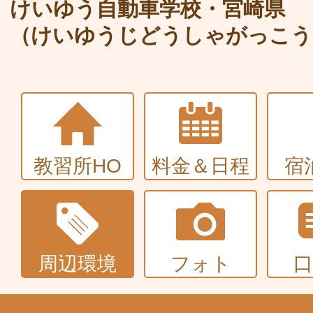
大型〜二種免許
けいゆう自動車学校・宮崎県
（けいゆうじどうしゃがっこう
中型・大型特殊・けん引・大型二種な
普通車+バイク
同時取得
教習所HO
料金＆日程
宿
周辺環境
フォト