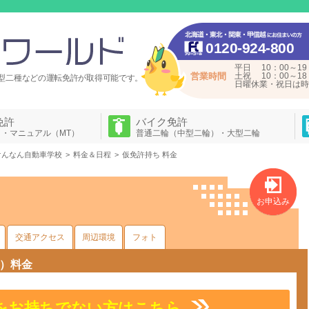
0120-924-800
平日 10：00～19
営業時間
土祝 10：00～18
型二種などの運転免許が
取得可能です。
日曜休業・祝日は時
免許
バイク免許
）・マニュアル（MT）
普通二輪（中型二輪）・大型二輪
けんなん自動車学校
料金＆日程
仮免許持ち 料金
お申込み
交通アクセス
周辺環境
フォト
）料金
をお持ちでない方はこちら