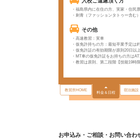
入校ご遠慮頂く方
・福島県内に在住の方、実家・住民
・刺青（ファッションタトゥー含む
その他
・高速教習：実車
・仮免許持ちの方：最短卒業予定は約
・仮免許証の有効期限が原則20日以
・MT車の仮免許証をお持ちの方はA
・教習は原則、第二段階【技能19時
教習所HOME
宿泊施設
料金＆日程
お申込み・ご相談・お問い合わ