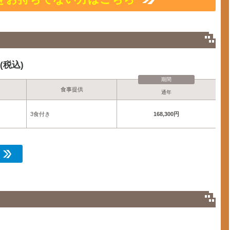
税込)
期間
食事提供
通年
3食付き
168,300円
ら