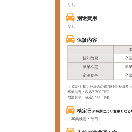
なし
別途費用
なし
保証内容
3
技能教習
卒
卒業検定
卒
宿泊食事
卒
＜ 保証を超えた場合の追加料金＆備考 
卒業検定：税込7,700円/回
宿泊食事：税込5,500円/泊
検定日
※時期により変更となる
・卒業検定：毎日