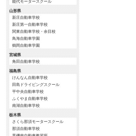
能代モータースクール
山形県
新庄自動車学校
新庄第一自動車学校
関東自動車学校・余目校
鳥海自動車学園
鶴岡自動車学園
宮城県
角田自動車学校
福島県
けんなん自動車学校
田島ドライビングスクール
平中央自動車学校
ふくやま自動車学校
南湖自動車学校
栃木県
さくら那須モータースクール
那須自動車学校
黒磯南自動車教習所