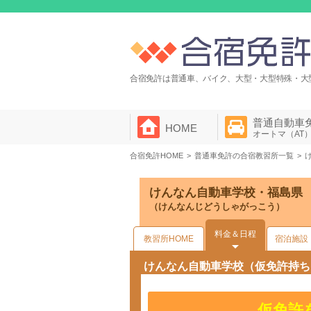
合宿免許は普通車、バイク、大型・大型特殊・大
普通自動車
HOME
オートマ（AT
合宿免許HOME
普通車免許の合宿教習所一覧
けんなん自動車学校・福島県
（けんなんじどうしゃがっこう）
料金＆日程
教習所HOME
宿泊施設
けんなん自動車学校（仮免許持ち
仮免許