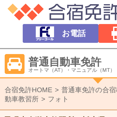
お電話
普通自動車免許
オートマ（AT）・マニュアル（MT）
バイク免許
合宿免許HOME
普通車免許の合宿
動車教習所
フォト
普通二輪（中型二輪）・大型二輪