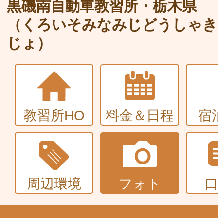
大型〜二種免許
黒磯南自動車教習所・栃木県
（くろいそみなみじどうしゃき
中型・大型特殊・けん引・大型二種な
じょ）
普通車+バイク
同時取得
教習所HO
料金＆日程
宿
周辺環境
フォト