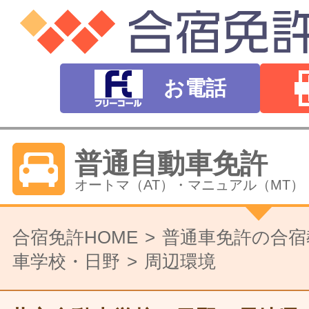
お電話
普通自動車免許
オートマ（AT）・マニュアル（MT）
バイク免許
合宿免許HOME
普通車免許の合宿
車学校・日野
周辺環境
普通二輪（中型二輪）・大型二輪