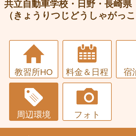
大型〜二種免許
共立自動車学校・日野・長崎県
（きょうりつじどうしゃがっこ
中型・大型特殊・けん引・大型二種な
普通車+バイク
同時取得
教習所HO
料金＆日程
宿
周辺環境
フォト