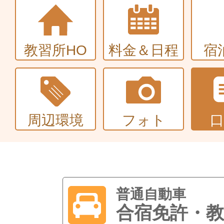
教習所HO
料金＆日程
宿
周辺環境
フォト
普通自動車
合宿免許・教