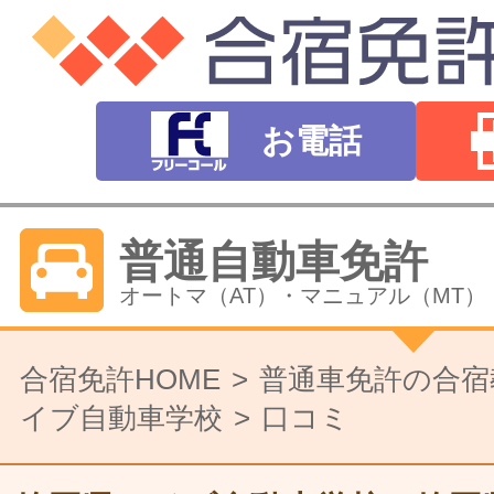
お電話
普通自動車免許
オートマ（AT）・マニュアル（MT）
バイク免許
合宿免許HOME
普通車免許の合宿
イブ自動車学校
口コミ
普通二輪（中型二輪）・大型二輪