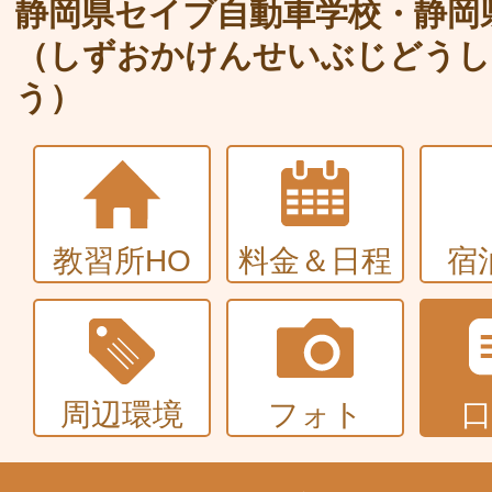
大型〜二種免許
静岡県セイブ自動車学校・静岡
（しずおかけんせいぶじどうし
中型・大型特殊・けん引・大型二種な
う）
普通車+バイク
同時取得
教習所HO
料金＆日程
宿
周辺環境
フォト