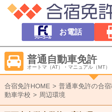
お電話
普通自動車免許
オートマ（AT）・マニュアル（MT）
バイク免許
合宿免許HOME
普通車免許の合宿
動車学校
周辺環境
普通二輪（中型二輪）・大型二輪