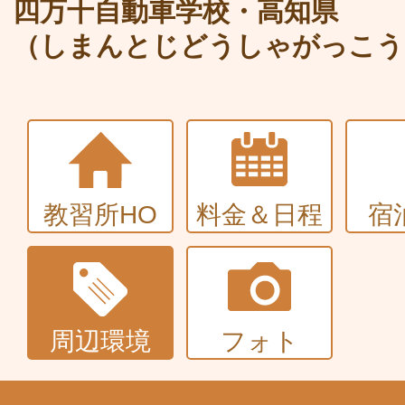
大型〜二種免許
四万十自動車学校・高知県
（しまんとじどうしゃがっこう
中型・大型特殊・けん引・大型二種な
普通車+バイク
同時取得
教習所HO
料金＆日程
宿
周辺環境
フォト