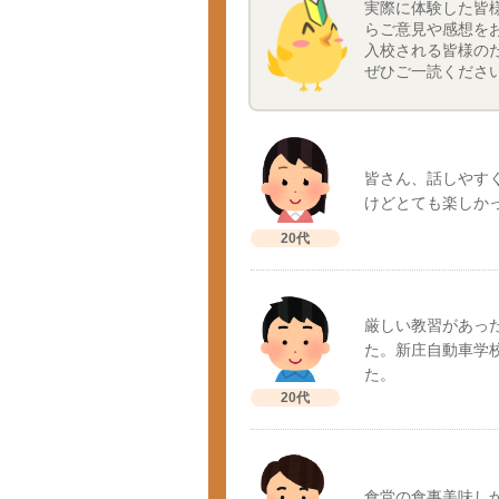
実際に体験した皆
らご意見や感想を
入校される皆様の
ぜひご一読くださ
皆さん、話しやす
けどとても楽しか
20代
厳しい教習があっ
た。新庄自動車学
た。
20代
食堂の食事美味し