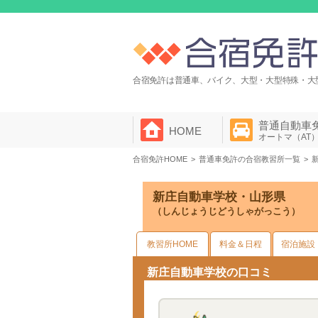
合宿免許は普通車、バイク、大型・大型特殊・大
普通自動車
HOME
オートマ（AT
合宿免許HOME
普通車免許の合宿教習所一覧
新庄自動車学校・山形県
（しんじょうじどうしゃがっこう）
教習所HOME
料金＆日程
宿泊施設
新庄自動車学校の口コミ