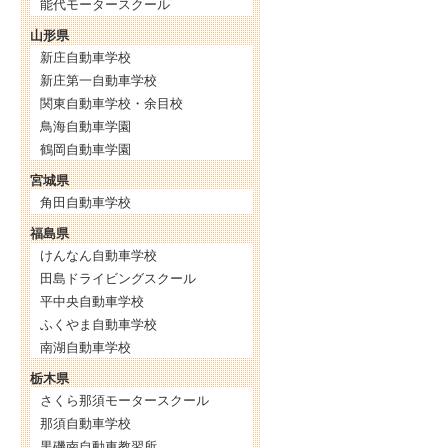
能代モータースクール
山形県
新庄自動車学校
新庄第一自動車学校
関東自動車学校・余目校
鳥海自動車学園
鶴岡自動車学園
宮城県
角田自動車学校
福島県
けんなん自動車学校
田島ドライビングスクール
平中央自動車学校
ふくやま自動車学校
南湖自動車学校
栃木県
さくら那須モータースクール
那須自動車学校
黒磯南自動車教習所