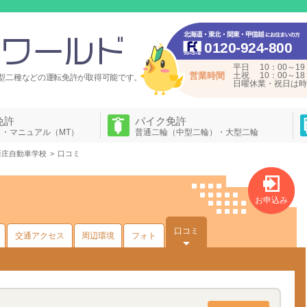
0120-924-800
平日 10：00～19
営業時間
土祝 10：00～18
型二種などの運転免許が
取得可能です。
日曜休業・祝日は時
免許
バイク免許
）・マニュアル（MT）
普通二輪（中型二輪）・大型二輪
新庄自動車学校
口コミ
お申込み
口コミ
交通アクセス
周辺環境
フォト