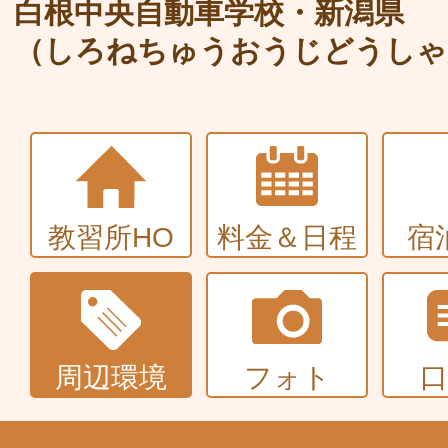
大型〜二種免許
白根中央自動車学校・新潟県
（しろねちゅうおうじどうしゃ
中型・大型特殊・けん引・大型二種な
普通車+バイク
同時取得
教習所HO
料金＆日程
宿
周辺環境
フォト