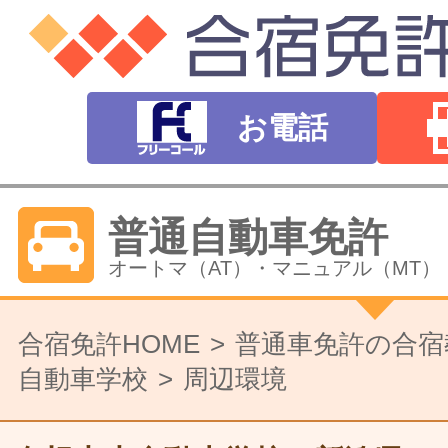
お電話
普通自動車免許
オートマ（AT）・マニュアル（MT）
バイク免許
合宿免許HOME
普通車免許の合宿
自動車学校
周辺環境
普通二輪（中型二輪）・大型二輪