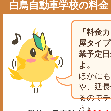
白鳥自動車学校の料金
「料金カ
屋タイプ
業予定日
よ。
ほかにも
や、延長
るのでチ
う♪