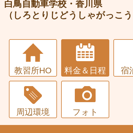
大型〜二種免許
白鳥自動車学校・香川県
（しろとりじどうしゃがっこう
中型・大型特殊・けん引・大型二種な
普通車+バイク
同時取得
教習所HO
料金＆日程
宿
周辺環境
フォト