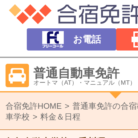
お電話
普通自動車免許
オートマ（AT）・マニュアル（MT）
バイク免許
合宿免許HOME
普通車免許の合宿
車学校
料金＆日程
普通二輪（中型二輪）・大型二輪