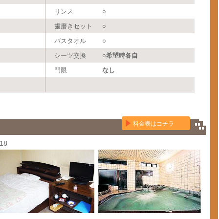
リンス
○
歯磨きセット
○
バスタオル
○
シーツ交換
○希望時各自
門限
なし
料金表はコチラ
18