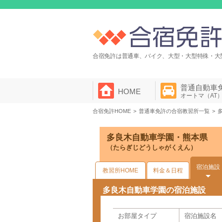
合宿免許は普通車、バイク、大型・大型特殊・大
普通自動車
HOME
オートマ（AT
合宿免許HOME
普通車免許の合宿教習所一覧
多良木自動車学園・熊本県
（たらぎじどうしゃがくえん）
宿泊施設
教習所HOME
料金＆日程
多良木自動車学園の宿泊施設
お部屋タイプ
宿泊施設名