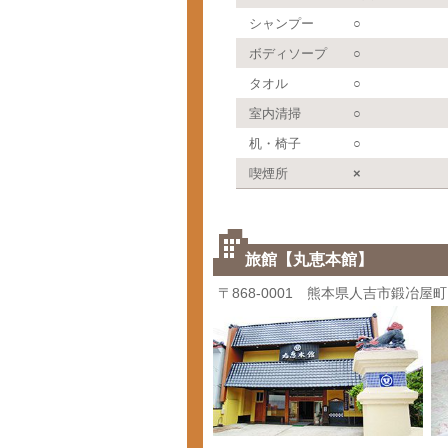
シャンプー
○
ボディソープ
○
タオル
○
室内清掃
○
机・椅子
○
喫煙所
×
旅館【丸恵本館】
〒868-0001 熊本県人吉市鍛冶屋町