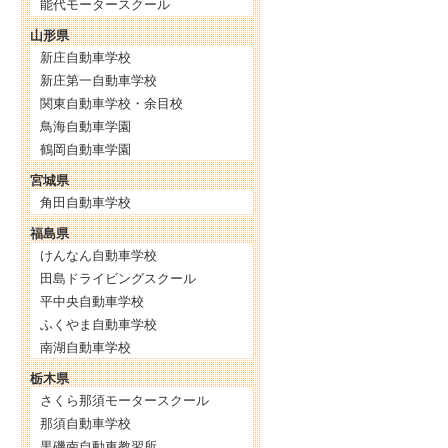
能代モータースクール
山形県
新庄自動車学校
新庄第一自動車学校
関東自動車学校・余目校
鳥海自動車学園
鶴岡自動車学園
宮城県
角田自動車学校
福島県
けんなん自動車学校
田島ドライビングスクール
平中央自動車学校
ふくやま自動車学校
南湖自動車学校
栃木県
さくら那須モータースクール
那須自動車学校
黒磯南自動車教習所