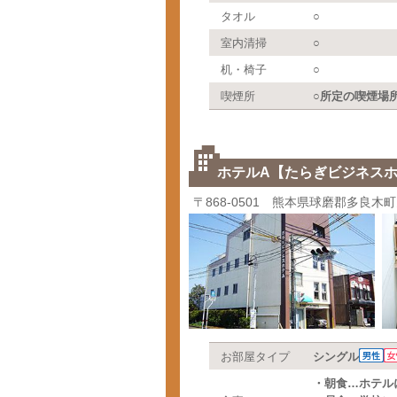
タオル
○
室内清掃
○
机・椅子
○
喫煙所
○所定の喫煙場
ホテルA【たらぎビジネス
〒868-0501 熊本県球磨郡多良木町
お部屋タイプ
シングル
・朝食…ホテル