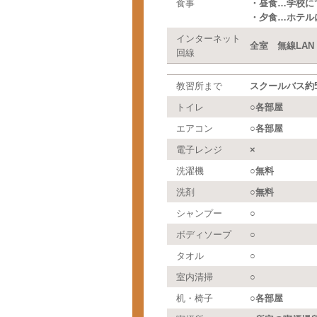
食事
・昼食…学校に
・夕食…ホテル
インターネット
全室 無線LAN
回線
教習所まで
スクールバス約
トイレ
○各部屋
エアコン
○各部屋
電子レンジ
×
洗濯機
○無料
洗剤
○無料
シャンプー
○
ボディソープ
○
タオル
○
室内清掃
○
机・椅子
○各部屋