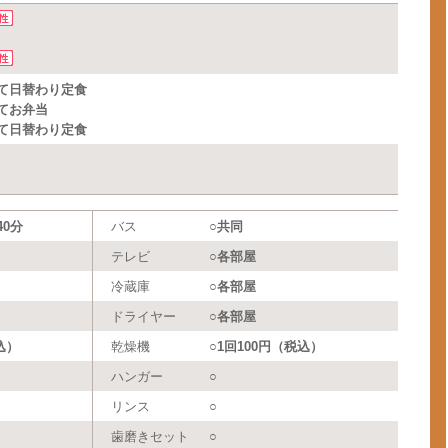
て日替わり定食
てお弁当
て日替わり定食
0分
バス
○共同
テレビ
○各部屋
冷蔵庫
○各部屋
ドライヤー
○各部屋
込）
乾燥機
○1回100円（税込）
ハンガー
○
リンス
○
歯磨きセット
○