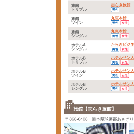
志らき旅館
旅館
トリプル
丸恵本館
旅館
ツイン
丸恵本館
旅館
シングル
たらぎビジ
ホテルA
シングル
ホテルサン
ホテルB
トリプル
ホテルサン
ホテルB
ツイン
ホテルサン
ホテルB
シングル
旅館【志らき旅館】
〒868-0408 熊本県球磨郡あさぎ