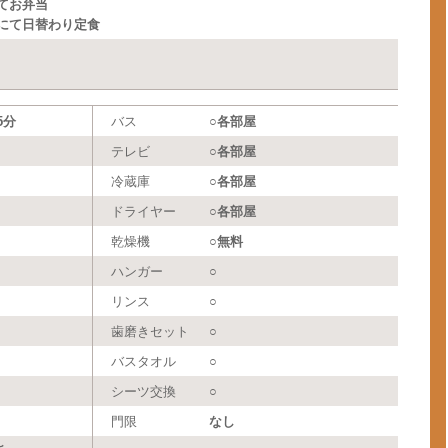
てお弁当
にて日替わり定食
5分
バス
○各部屋
テレビ
○各部屋
冷蔵庫
○各部屋
ドライヤー
○各部屋
乾燥機
○無料
ハンガー
○
リンス
○
歯磨きセット
○
バスタオル
○
シーツ交換
○
門限
なし