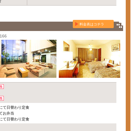
所
料金表はコチラ
】
166
にて日替わり定食
てお弁当
にて日替わり定食