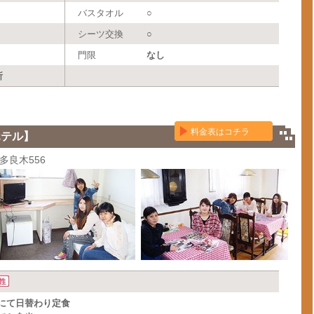
バスタオル
○
シーツ交換
○
門限
なし
所
料金表はコチラ
ホテル】
多良木556
にて日替わり定食