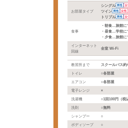
シングル
お部屋タイプ
ツイン
トリプル
・朝食…旅館に
食事
・昼食…学校に
・夕食…旅館に
インターネット
全室 Wi-Fi
回線
教習所まで
スクールバス約4
トイレ
○各部屋
エアコン
○各部屋
電子レンジ
×
洗濯機
○1回100円（税
洗剤
○無料
シャンプー
○
ボディソープ
○