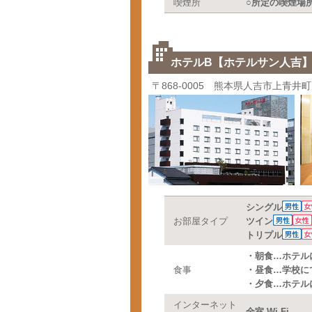
喫煙所
○所定の喫煙場
ホテルB【ホテルサン人吉
〒868-0005 熊本県人吉市上青井町
シングル
お部屋タイプ
ツイン
トリプル
・朝食…ホテル
食事
・昼食…学校に
・夕食…ホテル
インターネット
全室 Wi-Fi