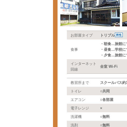
お部屋タイプ
トリプル
・朝食…旅館に
食事
・昼食…学校に
・夕食…旅館に
インターネット
全室 Wi-Fi
回線
教習所まで
スクールバス約1
トイレ
○共同
エアコン
○各部屋
電子レンジ
×
洗濯機
○無料
洗剤
○無料