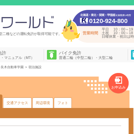
0120-924-800
平日 10：00～19
営業時間
土祝 10：00～18
型二種などの運転免許が
取得可能です。
日曜休業・祝日は時
免許
バイク免許
）・マニュアル（MT）
普通二輪（中型二輪）・大型二輪
多良木自動車学園
宿泊施設
お申込み
交通アクセス
周辺環境
フォト