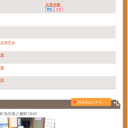
丸恵本館
ネスホテル
人吉
人吉
人吉
料金表はコチラ
り町免田東八幡町1840