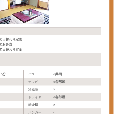
て日替わり定食
てお弁当
て日替わり定食
5分
バス
○共同
テレビ
○各部屋
冷蔵庫
×
ドライヤー
○各部屋
乾燥機
×
ハンガー
○