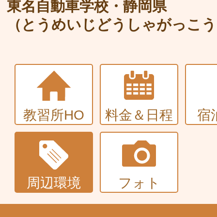
大型〜二種免許
東名自動車学校・静岡県
（とうめいじどうしゃがっこう
中型・大型特殊・けん引・大型二種な
普通車+バイク
同時取得
教習所HO
料金＆日程
宿
周辺環境
フォト