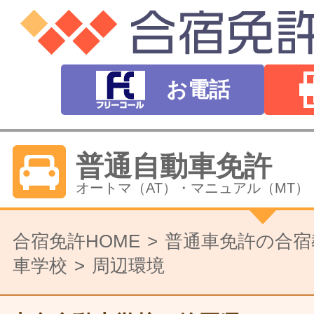
お電話
普通自動車免許
オートマ（AT）・マニュアル（MT）
バイク免許
合宿免許HOME
普通車免許の合宿
車学校
周辺環境
普通二輪（中型二輪）・大型二輪