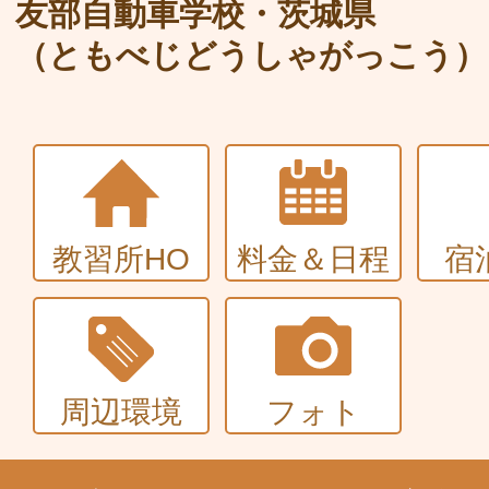
大型〜二種免許
友部自動車学校・茨城県
（ともべじどうしゃがっこう）
中型・大型特殊・けん引・大型二種な
普通車+バイク
同時取得
教習所HO
料金＆日程
宿
周辺環境
フォト