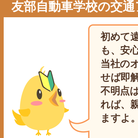
友部自動車学校の交通
初めて
も、安
当社の
せば即
不明点
れば、
ますよ