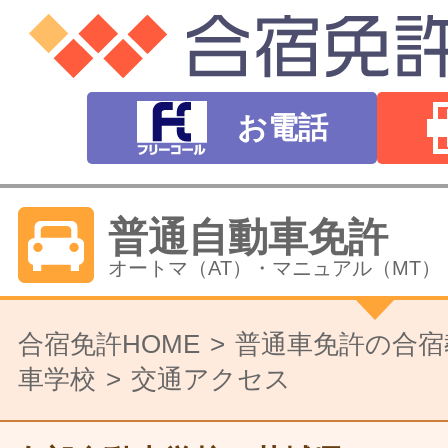
お電話
普通自動車免許
オートマ（AT）・マニュアル（MT）
バイク免許
合宿免許HOME
普通車免許の合宿
車学校
交通アクセス
普通二輪（中型二輪）・大型二輪