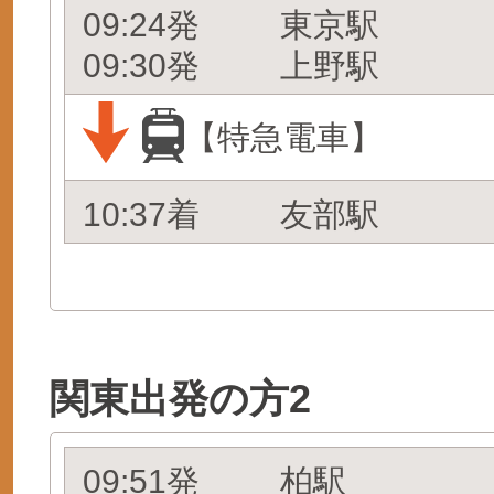
09:24発
東京駅
09:30発
上野駅
【特急電車】
10:37着
友部駅
関東出発の方2
09:51発
柏駅