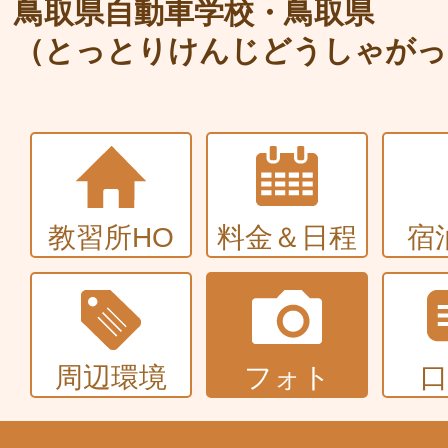
大型〜二種免許
鳥取県自動車学校・鳥取県
（とっとりけんじどうしゃがっ
中型・大型特殊・けん引・大型二種な
普通車+バイク
同時取得
教習所HO
料金＆日程
宿
周辺環境
フォト