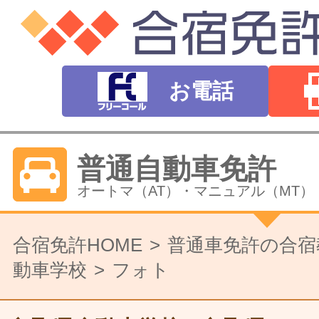
お電話
普通自動車免許
オートマ（AT）・マニュアル（MT）
バイク免許
合宿免許HOME
普通車免許の合宿
動車学校
フォト
普通二輪（中型二輪）・大型二輪