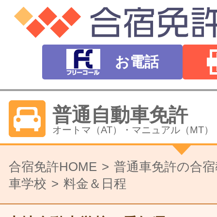
お電話
普通自動車免許
オートマ（AT）・マニュアル（MT）
バイク免許
合宿免許HOME
普通車免許の合宿
車学校
料金＆日程
普通二輪（中型二輪）・大型二輪