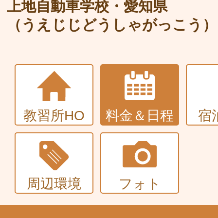
大型〜二種免許
上地自動車学校・愛知県
（うえじじどうしゃがっこう）
中型・大型特殊・けん引・大型二種な
普通車+バイク
同時取得
教習所HO
料金＆日程
宿
周辺環境
フォト