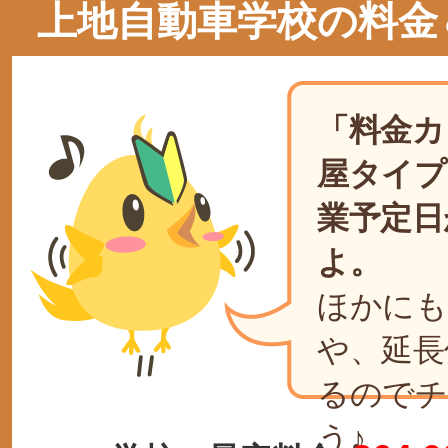
上地自動車学校の料金
「料金カ
屋タイプ
業予定日
よ。
ほかにも
や、延長
るのでチ
う♪