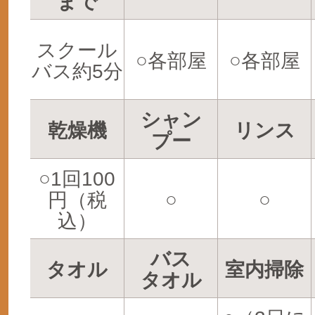
まで
スクール
○各部屋
○各部屋
バス約5分
シャン
乾燥機
リンス
プー
○1回100
円（税
○
○
込）
バス
タオル
室内掃除
タオル