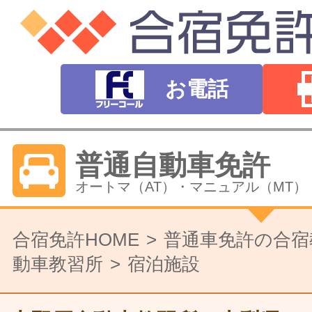
お電話
普通自動車免許
オートマ（AT）・マニュアル（MT）
バイク免許
合宿免許HOME
普通車免許の合宿
動車教習所
宿泊施設
普通二輪（中型二輪）・大型二輪