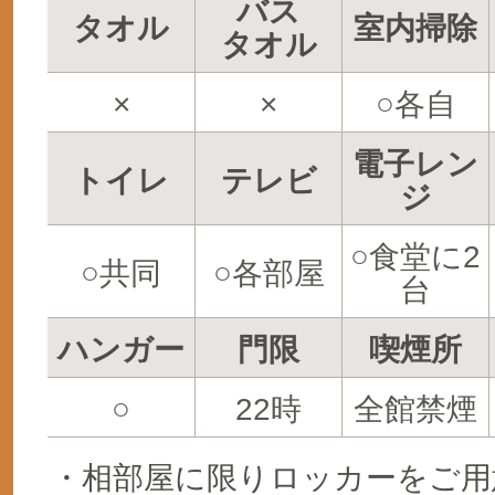
バス
タオル
室内掃除
タオル
×
×
○各自
電子レン
トイレ
テレビ
ジ
○食堂に2
○共同
○各部屋
台
ハンガー
門限
喫煙所
○
22時
全館禁煙
・相部屋に限りロッカーをご用