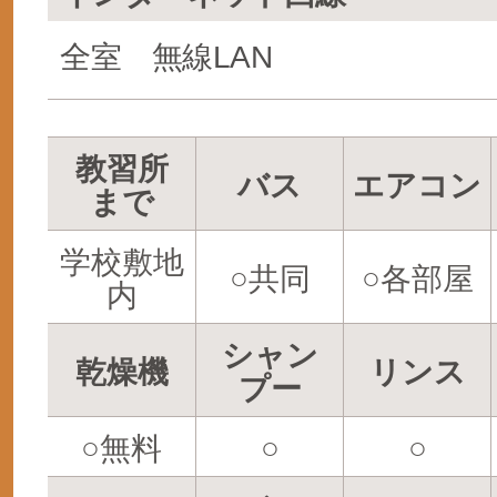
全室 無線LAN
教習所
バス
エアコン
まで
学校敷地
○共同
○各部屋
内
シャン
乾燥機
リンス
プー
○無料
○
○