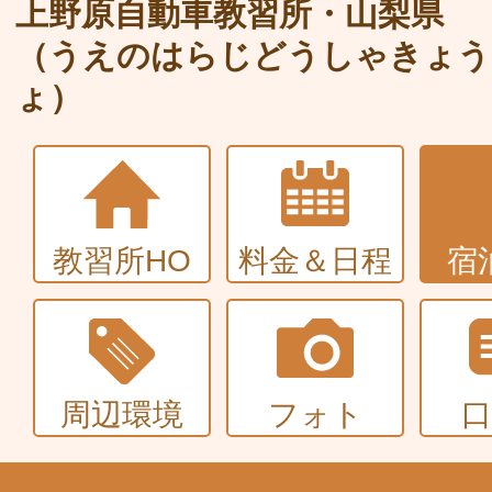
大型〜二種免許
上野原自動車教習所・山梨県
（うえのはらじどうしゃきょう
中型・大型特殊・けん引・大型二種な
ょ）
普通車+バイク
同時取得
教習所HO
料金＆日程
宿
周辺環境
フォト