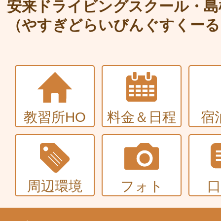
大型〜二種免許
安来ドライビングスクール・島
（やすぎどらいびんぐすくーる
中型・大型特殊・けん引・大型二種な
普通車+バイク
同時取得
教習所HO
料金＆日程
宿
周辺環境
フォト