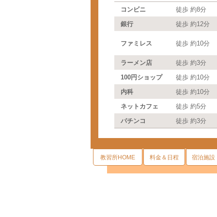
コンビニ
徒歩 約8分
銀行
徒歩 約12分
ファミレス
徒歩 約10分
ラーメン店
徒歩 約3分
100円ショップ
徒歩 約10分
内科
徒歩 約10分
ネットカフェ
徒歩 約5分
パチンコ
徒歩 約3分
教習所HOME
料金＆日程
宿泊施設