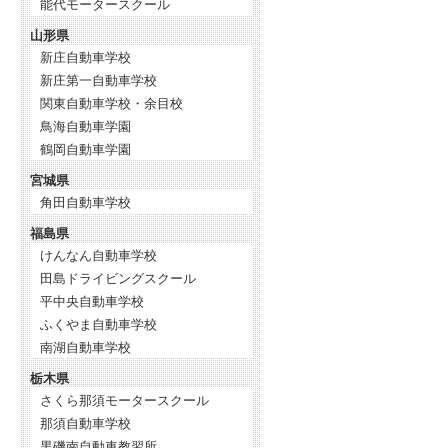
能代モータースクール
山形県
新庄自動車学校
新庄第一自動車学校
関東自動車学校・余目校
鳥海自動車学園
鶴岡自動車学園
宮城県
角田自動車学校
福島県
けんなん自動車学校
田島ドライビングスクール
平中央自動車学校
ふくやま自動車学校
南湖自動車学校
栃木県
さくら那須モータースクール
那須自動車学校
黒磯南自動車教習所