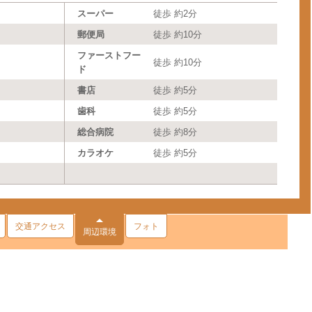
スーパー
徒歩 約2分
郵便局
徒歩 約10分
ファーストフー
徒歩 約10分
ド
書店
徒歩 約5分
歯科
徒歩 約5分
総合病院
徒歩 約8分
カラオケ
徒歩 約5分
交通アクセス
フォト
周辺環境