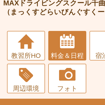
大型〜二種免許
MAXドライビングスクール千
（まっくすどらいびんぐすくー
中型・大型特殊・けん引・大型二種な
普通車+バイク
同時取得
教習所HO
料金＆日程
宿
周辺環境
フォト